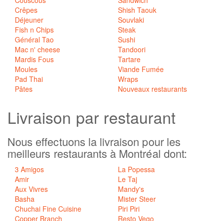
Crêpes
Shish Taouk
Déjeuner
Souvlaki
Fish n Chips
Steak
Général Tao
Sushi
Mac n' cheese
Tandoori
Mardis Fous
Tartare
Moules
Viande Fumée
Pad Thai
Wraps
Pâtes
Nouveaux restaurants
Livraison
par restaurant
Nous effectuons la livraison pour les
meilleurs restaurants à Montréal dont:
3 Amigos
La Popessa
Amir
Le Taj
Aux Vivres
Mandy's
Basha
Mister Steer
Chuchai Fine Cuisine
Piri Piri
Copper Branch
Resto Vego