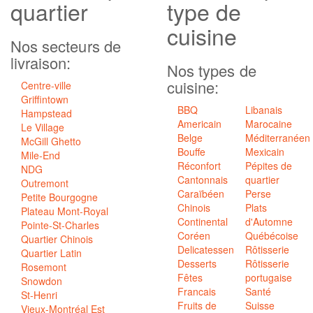
quartier
type de
cuisine
Nos secteurs de
livraison:
Nos types de
cuisine:
Centre-ville
Griffintown
BBQ
Libanais
Hampstead
Americain
Marocaine
Le Village
Belge
Méditerranéen
McGill Ghetto
Bouffe
Mexicain
Mile-End
Réconfort
Pépites de
NDG
Cantonnais
quartier
Outremont
Caraïbéen
Perse
Petite Bourgogne
Chinois
Plats
Plateau Mont-Royal
Continental
d'Automne
Pointe-St-Charles
Coréen
Québécoise
Quartier Chinois
Delicatessen
Rôtisserie
Quartier Latin
Desserts
Rôtisserie
Rosemont
Fêtes
portugaise
Snowdon
Francais
Santé
St-Henri
Fruits de
Suisse
Vieux-Montréal Est