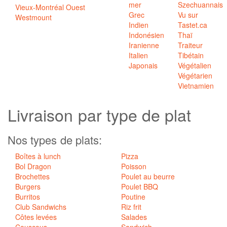
mer
Szechuannais
Vieux-Montréal Ouest
Grec
Vu sur
Westmount
Indien
Tastet.ca
Indonésien
Thaï
Iranienne
Traiteur
Italien
Tibétain
Japonais
Végétalien
Végétarien
Vietnamien
Livraison par
type de plat
Nos types de plats:
Boîtes à lunch
Pizza
Bol Dragon
Poisson
Brochettes
Poulet au beurre
Burgers
Poulet BBQ
Burritos
Poutine
Club Sandwichs
Riz frit
Côtes levées
Salades
Couscous
Sandwich