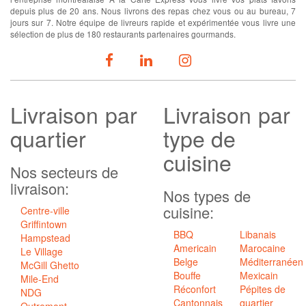
depuis plus de 20 ans. Nous livrons des repas chez vous ou au bureau, 7
jours sur 7. Notre équipe de livreurs rapide et expérimentée vous livre une
sélection de plus de 180 restaurants partenaires gourmands.
SUIVEZ-NOUS
Livraison
par
Livraison par
quartier
type de
cuisine
Nos secteurs de
livraison:
Nos types de
cuisine:
Centre-ville
Griffintown
BBQ
Libanais
Hampstead
Americain
Marocaine
Le Village
Belge
Méditerranéen
McGill Ghetto
Bouffe
Mexicain
Mile-End
Réconfort
Pépites de
NDG
Cantonnais
quartier
Outremont