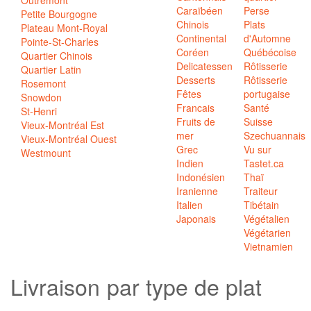
Caraïbéen
Perse
Petite Bourgogne
Chinois
Plats
Plateau Mont-Royal
Continental
d'Automne
Pointe-St-Charles
Coréen
Québécoise
Quartier Chinois
Delicatessen
Rôtisserie
Quartier Latin
Desserts
Rôtisserie
Rosemont
Fêtes
portugaise
Snowdon
Francais
Santé
St-Henri
Fruits de
Suisse
Vieux-Montréal Est
mer
Szechuannais
Vieux-Montréal Ouest
Grec
Vu sur
Westmount
Indien
Tastet.ca
Indonésien
Thaï
Iranienne
Traiteur
Italien
Tibétain
Japonais
Végétalien
Végétarien
Vietnamien
Livraison par
type de plat