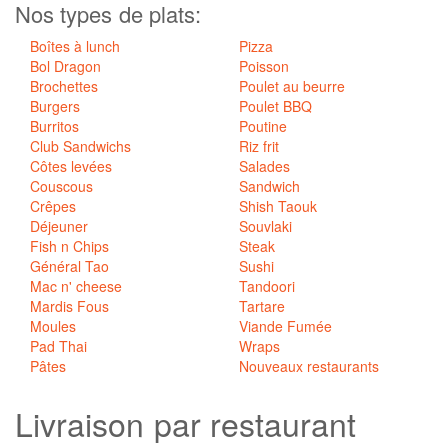
Nos types de plats:
Boîtes à lunch
Pizza
Bol Dragon
Poisson
Brochettes
Poulet au beurre
Burgers
Poulet BBQ
Burritos
Poutine
Club Sandwichs
Riz frit
Côtes levées
Salades
Couscous
Sandwich
Crêpes
Shish Taouk
Déjeuner
Souvlaki
Fish n Chips
Steak
Général Tao
Sushi
Mac n' cheese
Tandoori
Mardis Fous
Tartare
Moules
Viande Fumée
Pad Thai
Wraps
Pâtes
Nouveaux restaurants
Livraison
par restaurant