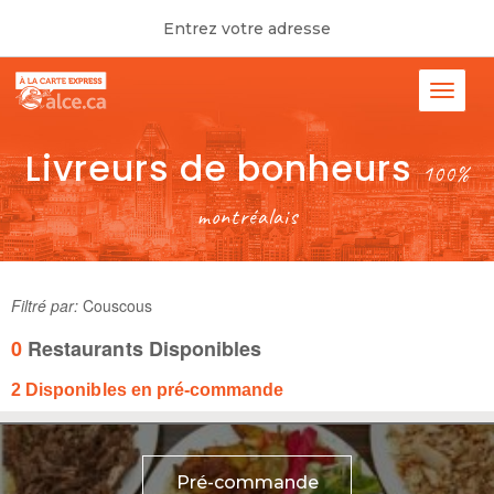
Entrez votre adresse
Livreurs de bonheurs
100%
montréalais
Filtré par:
Couscous
0
Restaurants Disponibles
2
Disponibles en pré-commande
Pré-commande