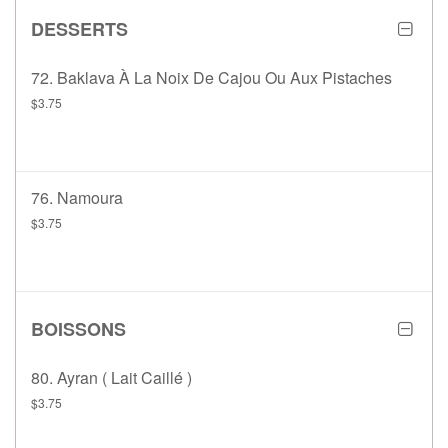
DESSERTS
72. Baklava À La Noix De Cajou Ou Aux Pistaches
$3.75
76. Namoura
$3.75
BOISSONS
80. Ayran ( Lait Caillé )
$3.75