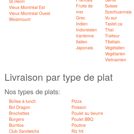
St-Henri
Fruits de
Suisse
Vieux-Montréal Est
mer
Szechuannais
Vieux-Montréal Ouest
Grec
Vu sur
Westmount
Indien
Tastet.ca
Indonésien
Thaï
Iranienne
Traiteur
Italien
Tibétain
Japonais
Végétalien
Végétarien
Vietnamien
Livraison par
type de plat
Nos types de plats:
Boîtes à lunch
Pizza
Bol Dragon
Poisson
Brochettes
Poulet au beurre
Burgers
Poulet BBQ
Burritos
Poutine
Club Sandwichs
Riz frit