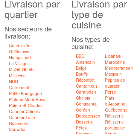
Livraison
par
Livraison par
quartier
type de
cuisine
Nos secteurs de
livraison:
Nos types de
cuisine:
Centre-ville
Griffintown
BBQ
Libanais
Hampstead
Americain
Marocaine
Le Village
Belge
Méditerranéen
McGill Ghetto
Bouffe
Mexicain
Mile-End
Réconfort
Pépites de
NDG
Cantonnais
quartier
Outremont
Caraïbéen
Perse
Petite Bourgogne
Chinois
Plats
Plateau Mont-Royal
Continental
d'Automne
Pointe-St-Charles
Coréen
Québécoise
Quartier Chinois
Delicatessen
Rôtisserie
Quartier Latin
Desserts
Rôtisserie
Rosemont
Fêtes
portugaise
Snowdon
Francais
Santé