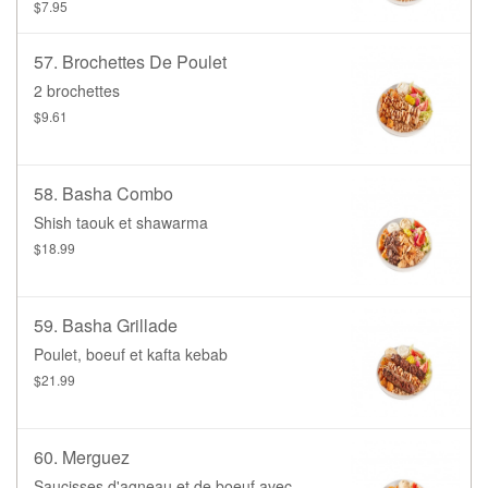
$7.95
57. Brochettes De Poulet
2 brochettes
$9.61
58. Basha Combo
Shish taouk et shawarma
$18.99
59. Basha Grillade
Poulet, boeuf et kafta kebab
$21.99
60. Merguez
Saucisses d'agneau et de boeuf avec