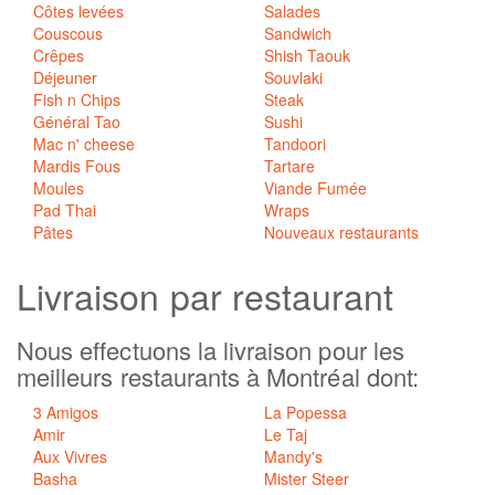
Côtes levées
Salades
Couscous
Sandwich
Crêpes
Shish Taouk
Déjeuner
Souvlaki
Fish n Chips
Steak
Général Tao
Sushi
Mac n' cheese
Tandoori
Mardis Fous
Tartare
Moules
Viande Fumée
Pad Thai
Wraps
Pâtes
Nouveaux restaurants
Livraison
par restaurant
Nous effectuons la livraison pour les
meilleurs restaurants à Montréal dont:
3 Amigos
La Popessa
Amir
Le Taj
Aux Vivres
Mandy's
Basha
Mister Steer