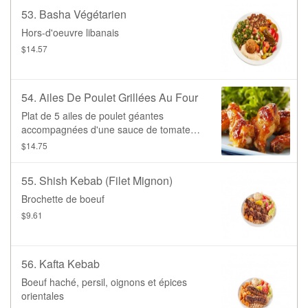
53. Basha Végétarien
Hors-d'oeuvre libanais
$14.57
54. Ailes De Poulet Grillées Au Four
Plat de 5 ailes de poulet géantes
accompagnées d'une sauce de tomates,
d'oignons, et de citron
$14.75
55. Shish Kebab (filet Mignon)
Brochette de boeuf
$9.61
56. Kafta Kebab
Boeuf haché, persil, oignons et épices
orientales