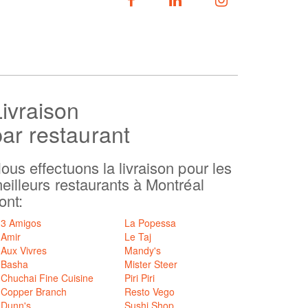
SUIVEZ-NOUS
Livraison
par restaurant
ous effectuons la livraison pour les
eilleurs restaurants à Montréal
ont:
3 Amigos
La Popessa
Amir
Le Taj
Aux Vivres
Mandy's
Basha
Mister Steer
Chuchai Fine Cuisine
Piri Piri
Copper Branch
Resto Vego
Dunn's
Sushi Shop