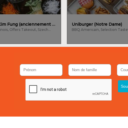
La Maison Kim Fung (anciennement Kam Fung)
Uniburger (Notre Dame)
Cantonais, Chinois, Offers Takeout, Szechouannais
BBQ Americain, Selection Taste
e
Sou