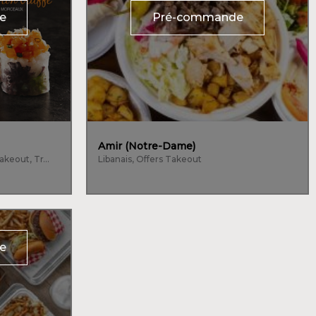
e
Pré-commande
Amir (Notre-Dame)
Fruits de mer, Japonais, Offers Takeout, Traiteur
Libanais, Offers Takeout
e