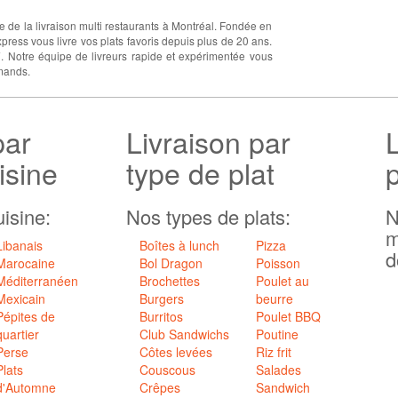
e de la livraison multi restaurants à Montréal. Fondée en
press vous livre vos plats favoris depuis plus de 20 ans.
. Notre équipe de livreurs rapide et expérimentée vous
rmands.
par
Livraison par
isine
type de plat
isine:
Nos types de plats:
N
m
Libanais
Boîtes à lunch
Pizza
d
Marocaine
Bol Dragon
Poisson
Méditerranéen
Brochettes
Poulet au
Mexicain
Burgers
beurre
Pépites de
Burritos
Poulet BBQ
quartier
Club Sandwichs
Poutine
Perse
Côtes levées
Riz frit
Plats
Couscous
Salades
d'Automne
Crêpes
Sandwich