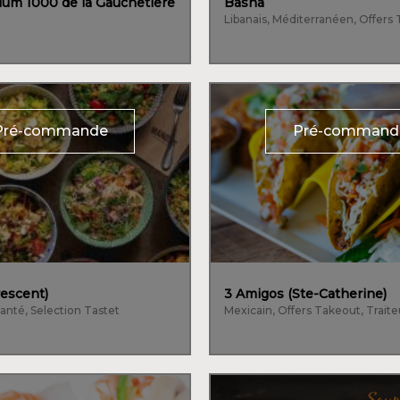
ium 1000 de la Gauchetiere
Basha
Libanais, Méditerranéen, Offers
Pré-commande
Pré-command
escent)
3 Amigos (Ste-Catherine)
Santé, Selection Tastet
Mexicain, Offers Takeout, Traite