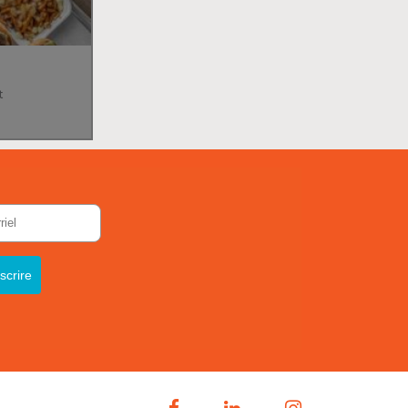
t
scrire