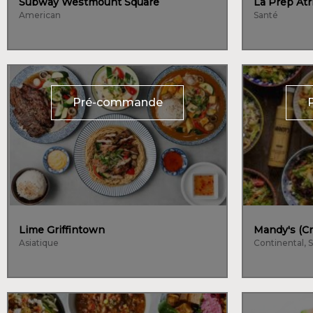
Subway Westmount Square
La Prep Atr
American
Santé
Pré-commande
Lime Griffintown
Mandy's (Cr
Asiatique
Continental, 