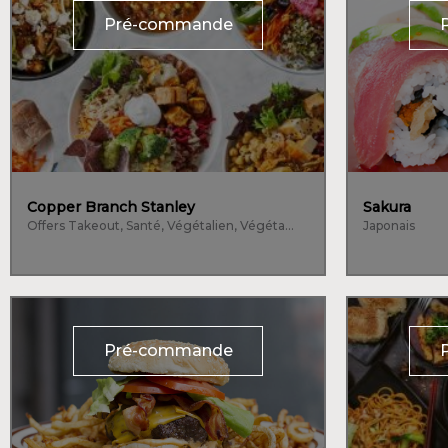
Pré-commande
Copper Branch Stanley
Sakura
Offers Takeout, Santé, Végétalien, Végétarien
Japonais
Pré-commande