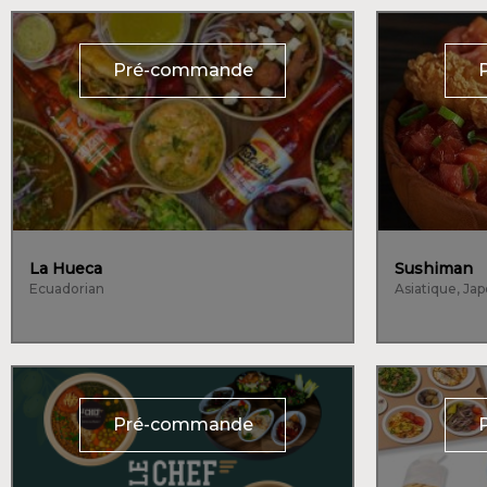
Pré-commande
La Hueca
Sushiman
Ecuadorian
Asiatique, Ja
Pré-commande