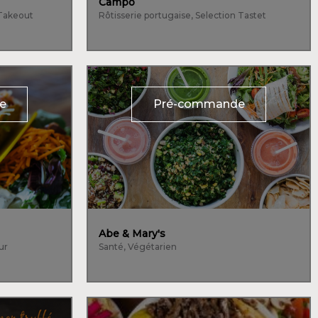
Campo
 Takeout
Rôtisserie portugaise, Selection Tastet
e
Pré-commande
Abe & Mary's
ur
Santé, Végétarien