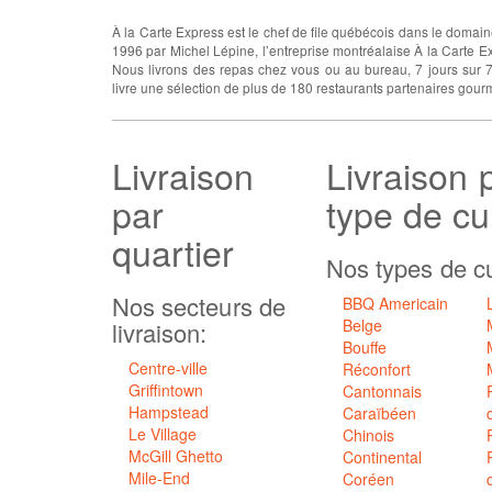
À propos
À la Carte Express est le chef de file québécois dans le domain
1996 par Michel Lépine, l’entreprise montréalaise À la Carte Ex
Nous livrons des repas chez vous ou au bureau, 7 jours sur 7
livre une sélection de plus de 180 restaurants partenaires gou
Livraison
Livraison 
par
type de cu
quartier
Nos types de cu
Nos secteurs de
BBQ Americain
Belge
livraison:
Bouffe
Centre-ville
Réconfort
Griffintown
Cantonnais
Hampstead
Caraïbéen
Le Village
Chinois
McGill Ghetto
Continental
Mile-End
Coréen