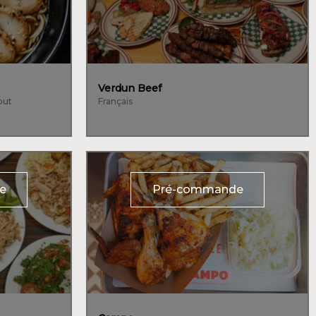
Verdun Beef
out
Français
e
Pré-commande