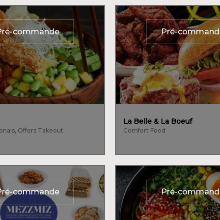
Pré-commande
Pré-command
La Belle & La Boeuf
ponais, Offers Takeout
Comfort Food
Pré-commande
Pré-command