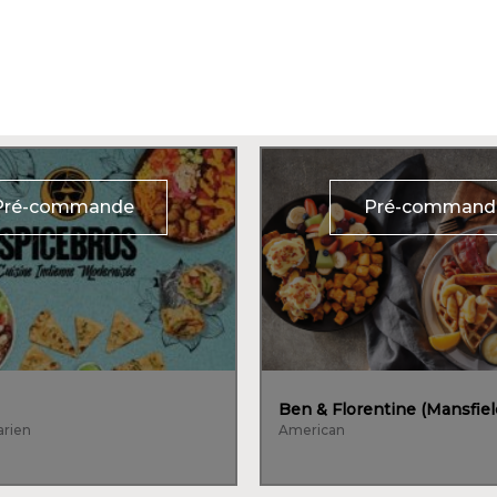
Pré-commande
Pré-command
Ben & Florentine (Mansfiel
arien
American