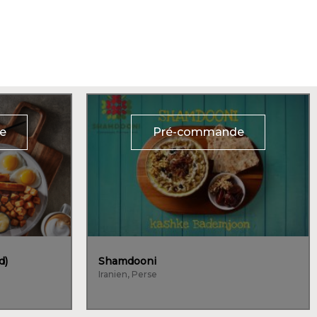
e
Pré-commande
d)
Shamdooni
Iranien, Perse