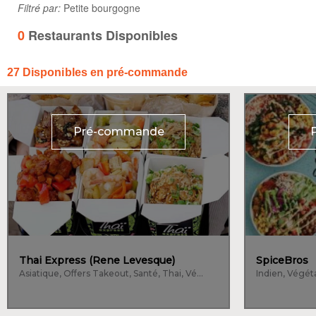
Filtré par:
Petite bourgogne
0
Restaurants Disponibles
27
Disponibles en pré-commande
Pré-commande
Thai Express (Rene Levesque)
SpiceBros
Asiatique, Offers Takeout, Santé, Thai, Végétalien
Indien, Végét