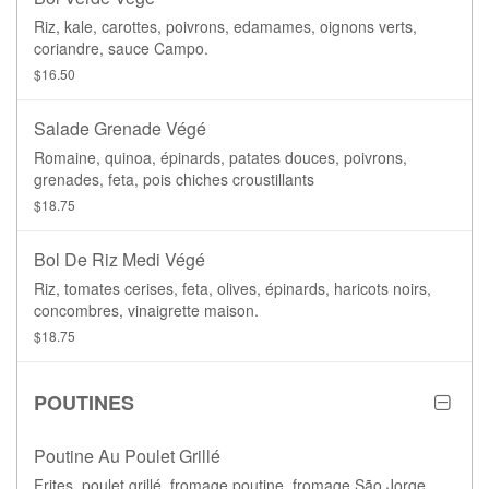
Riz, kale, carottes, poivrons, edamames, oignons verts,
coriandre, sauce Campo.
$16.50
Salade Grenade Végé
Romaine, quinoa, épinards, patates douces, poivrons,
grenades, feta, pois chiches croustillants
$18.75
Bol De Riz Medi Végé
Riz, tomates cerises, feta, olives, épinards, haricots noirs,
concombres, vinaigrette maison.
$18.75
POUTINES
Poutine Au Poulet Grillé
Frites, poulet grillé, fromage poutine, fromage São Jorge,