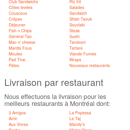
Club Sandwichs
Riz frit
Côtes levées
Salades
Couscous
Sandwich
Crêpes
Shish Taouk
Déjeuner
Souvlaki
Fish n Chips
Steak
Général Tao
Sushi
Mac n' cheese
Tandoori
Mardis Fous
Tartare
Moules
Viande Fumée
Pad Thai
Wraps
Pâtes
Nouveaux restaurants
Livraison
par restaurant
Nous effectuons la livraison pour les
meilleurs restaurants à Montréal dont:
3 Amigos
La Popessa
Amir
Le Taj
Aux Vivres
Mandy's
Basha
Mister Steer