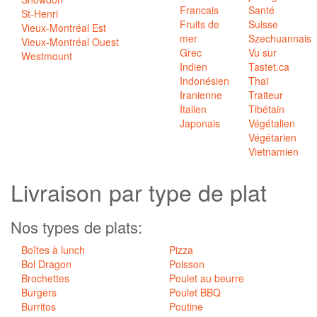
Francais
Santé
St-Henri
Fruits de
Suisse
Vieux-Montréal Est
mer
Szechuannais
Vieux-Montréal Ouest
Grec
Vu sur
Westmount
Indien
Tastet.ca
Indonésien
Thaï
Iranienne
Traiteur
Italien
Tibétain
Japonais
Végétalien
Végétarien
Vietnamien
Livraison par
type de plat
Nos types de plats:
Boîtes à lunch
Pizza
Bol Dragon
Poisson
Brochettes
Poulet au beurre
Burgers
Poulet BBQ
Burritos
Poutine