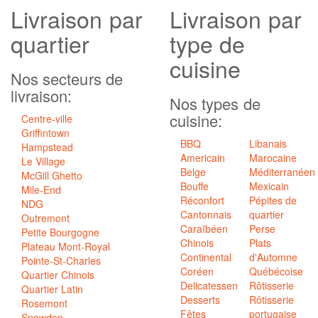
Livraison
par
Livraison par
quartier
type de
cuisine
Nos secteurs de
livraison:
Nos types de
cuisine:
Centre-ville
Griffintown
BBQ
Libanais
Hampstead
Americain
Marocaine
Le Village
Belge
Méditerranéen
McGill Ghetto
Bouffe
Mexicain
Mile-End
Réconfort
Pépites de
NDG
Cantonnais
quartier
Outremont
Caraïbéen
Perse
Petite Bourgogne
Chinois
Plats
Plateau Mont-Royal
Continental
d'Automne
Pointe-St-Charles
Coréen
Québécoise
Quartier Chinois
Delicatessen
Rôtisserie
Quartier Latin
Desserts
Rôtisserie
Rosemont
Fêtes
portugaise
Snowdon