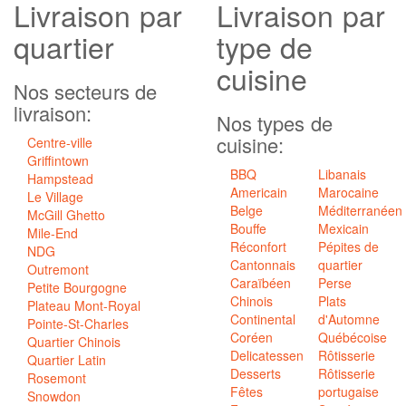
Livraison
par
Livraison par
quartier
type de
cuisine
Nos secteurs de
livraison:
Nos types de
cuisine:
Centre-ville
Griffintown
BBQ
Libanais
Hampstead
Americain
Marocaine
Le Village
Belge
Méditerranéen
McGill Ghetto
Bouffe
Mexicain
Mile-End
Réconfort
Pépites de
NDG
Cantonnais
quartier
Outremont
Caraïbéen
Perse
Petite Bourgogne
Chinois
Plats
Plateau Mont-Royal
Continental
d'Automne
Pointe-St-Charles
Coréen
Québécoise
Quartier Chinois
Delicatessen
Rôtisserie
Quartier Latin
Desserts
Rôtisserie
Rosemont
Fêtes
portugaise
Snowdon