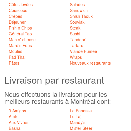
Côtes levées
Salades
Couscous
Sandwich
Crêpes
Shish Taouk
Déjeuner
Souvlaki
Fish n Chips
Steak
Général Tao
Sushi
Mac n' cheese
Tandoori
Mardis Fous
Tartare
Moules
Viande Fumée
Pad Thai
Wraps
Pâtes
Nouveaux restaurants
Livraison
par restaurant
Nous effectuons la livraison pour les
meilleurs restaurants à Montréal dont:
3 Amigos
La Popessa
Amir
Le Taj
Aux Vivres
Mandy's
Basha
Mister Steer