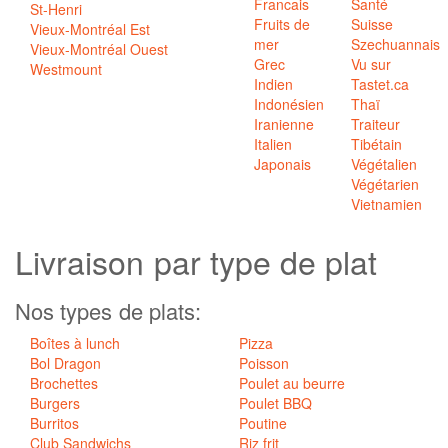
Francais
Santé
St-Henri
Fruits de
Suisse
Vieux-Montréal Est
mer
Szechuannais
Vieux-Montréal Ouest
Grec
Vu sur
Westmount
Indien
Tastet.ca
Indonésien
Thaï
Iranienne
Traiteur
Italien
Tibétain
Japonais
Végétalien
Végétarien
Vietnamien
Livraison par
type de plat
Nos types de plats:
Boîtes à lunch
Pizza
Bol Dragon
Poisson
Brochettes
Poulet au beurre
Burgers
Poulet BBQ
Burritos
Poutine
Club Sandwichs
Riz frit