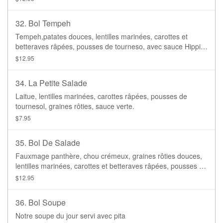
32. Bol Tempeh
Tempeh,patates douces, lentilles marinées, carottes et
betteraves râpées, pousses de tourneso, avec sauce Hippie.
Base de laitue ou de riz brun.
$12.95
34. La Petite Salade
Laitue, lentilles marinées, carottes râpées, pousses de
tournesol, graines rôties, sauce verte.
$7.95
35. Bol De Salade
Fauxmage panthère, chou crémeux, graines rôties douces,
lentilles marinées, carottes et betteraves râpées, pousses de
tournesol, avec sauce verte. Base de laitue ou de riz brun.
$12.95
36. Bol Soupe
Notre soupe du jour servi avec pita