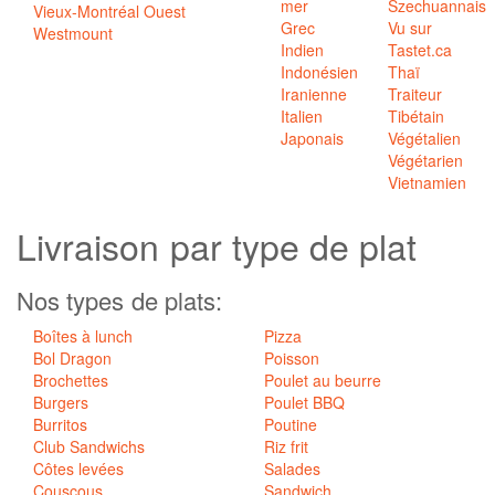
mer
Szechuannais
Vieux-Montréal Ouest
Grec
Vu sur
Westmount
Indien
Tastet.ca
Indonésien
Thaï
Iranienne
Traiteur
Italien
Tibétain
Japonais
Végétalien
Végétarien
Vietnamien
Livraison par
type de plat
Nos types de plats:
Boîtes à lunch
Pizza
Bol Dragon
Poisson
Brochettes
Poulet au beurre
Burgers
Poulet BBQ
Burritos
Poutine
Club Sandwichs
Riz frit
Côtes levées
Salades
Couscous
Sandwich