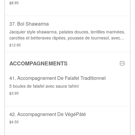
$8.95
37. Bol Shawarma
Jacquier style shawarma, patates douces, lentilles marinées,
carottes et betteraves râpées, pousses de tournesol, avec
tzatziki. Base de laitue ou de riz brun.
$12.95
ACCOMPAGNEMENTS
41. Accompagnement De Falafel Traditionnel
5 boules de falafel avec sauce tahini
$3.95
42. Accompagnement De VégéPâté
$4.50