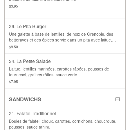
$3.95
29. Le Pita Burger
Une galette à base de lentilles, de noix de Grenoble, des
betteraves et des épices servie dans un pita avec laitue,
mayonnaise, tomate, oignons et cornichons
$9.50
34. La Petite Salade
Laitue, lentilles marinées, carottes râpées, pousses de
tournesol, graines rôties, sauce verte.
$7.95
SANDWICHS
21. Falafel Traditionnel
Boules de falafel, choux, carottes, cornichons, choucroute,
pousses, sauce tahini.