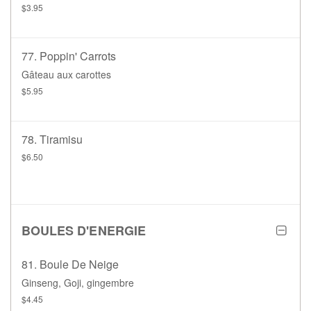
$3.95
77. Poppin' Carrots
Gâteau aux carottes
$5.95
78. Tiramisu
$6.50
BOULES D'ENERGIE
81. Boule De Neige
Ginseng, Goji, gingembre
$4.45