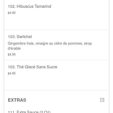
102. Hibuscus Tamarind
$4.95
103. Switchel
Gingembre frais, vinaigre au cidre de pommes, sirop
d'érable
$4.95
103. Thé Glacé Sans Sucre
$4.95
EXTRAS
111. Extra Sauce (2 Oz)