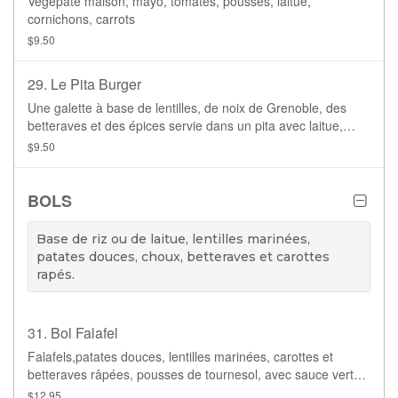
Végépaté maison, mayo, tomates, pousses, laitue,
cornichons, carrots
$9.50
29. Le Pita Burger
Une galette à base de lentilles, de noix de Grenoble, des
betteraves et des épices servie dans un pita avec laitue,
mayonnaise, tomate, oignons et cornichons
$9.50
BOLS
Base de riz ou de laitue, lentilles marinées,
patates douces, choux, betteraves et carottes
rapés.
31. Bol Falafel
Falafels,patates douces, lentilles marinées, carottes et
betteraves râpées, pousses de tournesol, avec sauce verte.
Base de laitue ou de riz brun.
$12.95