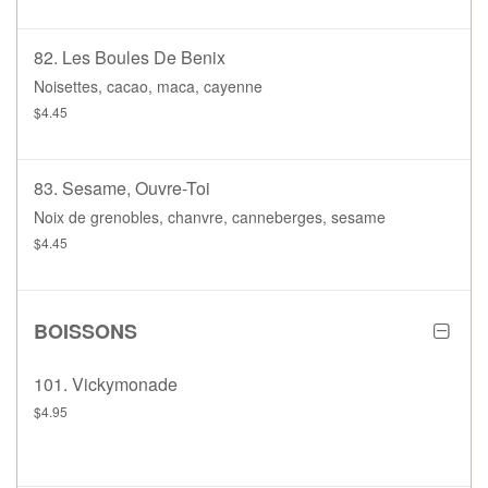
82. Les Boules De Benix
Noisettes, cacao, maca, cayenne
$4.45
83. Sesame, Ouvre-Toi
Noix de grenobles, chanvre, canneberges, sesame
$4.45
BOISSONS
101. Vickymonade
$4.95