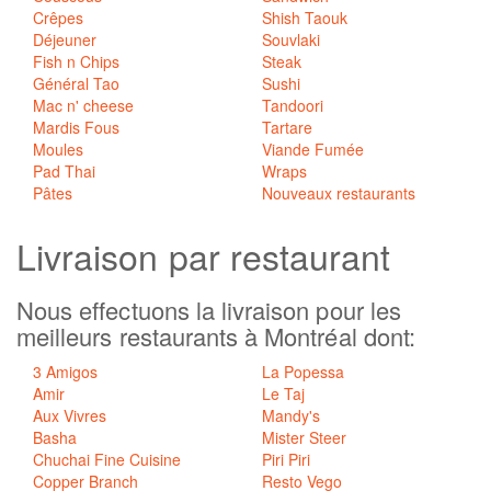
Crêpes
Shish Taouk
Déjeuner
Souvlaki
Fish n Chips
Steak
Général Tao
Sushi
Mac n' cheese
Tandoori
Mardis Fous
Tartare
Moules
Viande Fumée
Pad Thai
Wraps
Pâtes
Nouveaux restaurants
Livraison
par restaurant
Nous effectuons la livraison pour les
meilleurs restaurants à Montréal dont:
3 Amigos
La Popessa
Amir
Le Taj
Aux Vivres
Mandy's
Basha
Mister Steer
Chuchai Fine Cuisine
Piri Piri
Copper Branch
Resto Vego