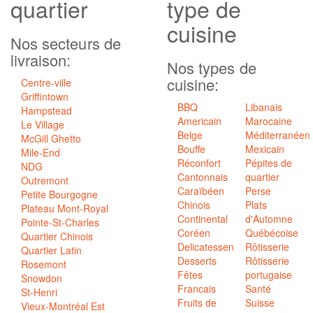
quartier
type de
cuisine
Nos secteurs de
livraison:
Nos types de
cuisine:
Centre-ville
Griffintown
BBQ
Libanais
Hampstead
Americain
Marocaine
Le Village
Belge
Méditerranéen
McGill Ghetto
Bouffe
Mexicain
Mile-End
Réconfort
Pépites de
NDG
Cantonnais
quartier
Outremont
Caraïbéen
Perse
Petite Bourgogne
Chinois
Plats
Plateau Mont-Royal
Continental
d'Automne
Pointe-St-Charles
Coréen
Québécoise
Quartier Chinois
Delicatessen
Rôtisserie
Quartier Latin
Desserts
Rôtisserie
Rosemont
Fêtes
portugaise
Snowdon
Francais
Santé
St-Henri
Fruits de
Suisse
Vieux-Montréal Est