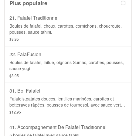
Plus populaire
21. Falafel Traditionnel
Boules de falafel, choux, carottes, cornichons, choucroute,
pousses, sauce tahini.
$8.95
22. FalaFusion
Boules de falafel, laitue, oignons Sumac, carottes, pousses,
sauce yogi
$8.95
31. Bol Falafel
Falafels,patates douces, lentilles marinées, carottes et
betteraves râpées, pousses de tournesol, avec sauce verte.
Base de laitue ou de riz brun.
$12.95
41. Accompagnement De Falafel Traditionnel
5 boules de falafel avec sauce tahini