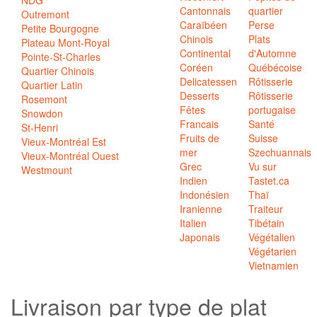
Cantonnais
quartier
Outremont
Caraïbéen
Perse
Petite Bourgogne
Chinois
Plats
Plateau Mont-Royal
Continental
d'Automne
Pointe-St-Charles
Coréen
Québécoise
Quartier Chinois
Delicatessen
Rôtisserie
Quartier Latin
Desserts
Rôtisserie
Rosemont
Fêtes
portugaise
Snowdon
Francais
Santé
St-Henri
Fruits de
Suisse
Vieux-Montréal Est
mer
Szechuannais
Vieux-Montréal Ouest
Grec
Vu sur
Westmount
Indien
Tastet.ca
Indonésien
Thaï
Iranienne
Traiteur
Italien
Tibétain
Japonais
Végétalien
Végétarien
Vietnamien
Livraison par
type de plat