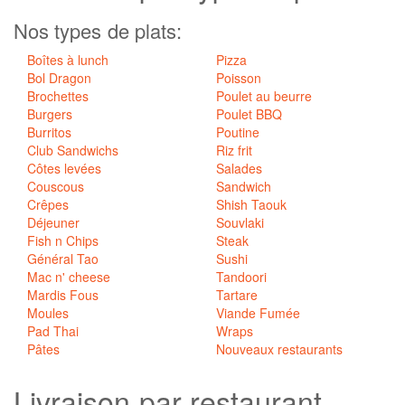
Nos types de plats:
Boîtes à lunch
Pizza
Bol Dragon
Poisson
Brochettes
Poulet au beurre
Burgers
Poulet BBQ
Burritos
Poutine
Club Sandwichs
Riz frit
Côtes levées
Salades
Couscous
Sandwich
Crêpes
Shish Taouk
Déjeuner
Souvlaki
Fish n Chips
Steak
Général Tao
Sushi
Mac n' cheese
Tandoori
Mardis Fous
Tartare
Moules
Viande Fumée
Pad Thai
Wraps
Pâtes
Nouveaux restaurants
Livraison
par restaurant