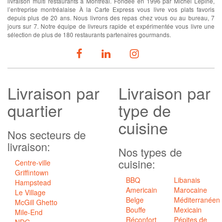
livraison multi restaurants à Montréal. Fondée en 1996 par Michel Lépine,
l’entreprise montréalaise À la Carte Express vous livre vos plats favoris
depuis plus de 20 ans. Nous livrons des repas chez vous ou au bureau, 7
jours sur 7. Notre équipe de livreurs rapide et expérimentée vous livre une
sélection de plus de 180 restaurants partenaires gourmands.
SUIVEZ-NOUS
Livraison
par
Livraison par
quartier
type de
cuisine
Nos secteurs de
livraison:
Nos types de
cuisine:
Centre-ville
Griffintown
BBQ
Libanais
Hampstead
Americain
Marocaine
Le Village
Belge
Méditerranéen
McGill Ghetto
Bouffe
Mexicain
Mile-End
Réconfort
Pépites de
NDG